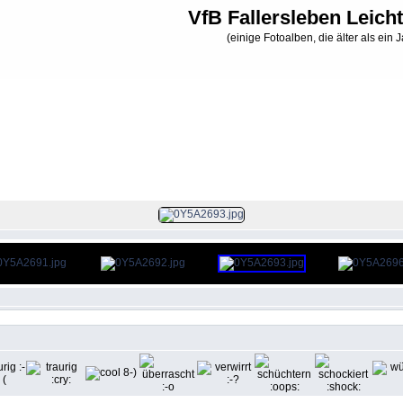
VfB Fallersleben Leicht
(einige Fotoalben, die älter als ein J
berglauf
>
16. Lauf am 20. August 2017 - Album 2
Datei 12/276