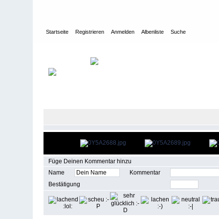
Startseite
Registrieren
Anmelden
Albenliste
Suche
Galerie
>
Leichtathletik-Veranstaltungen des VfB
>
Windmühlen
Füge Deinen Kommentar hinzu
Name
Kommentar
Bestätigung