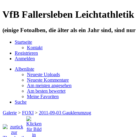
VfB Fallersleben Leichtathletik
(einige Fotoalben, die älter als ein Jahr sind, sind nu
Startseite
Kontakt
Registrieren
Anmelden
Albenliste
Neueste Uploads
Neueste Kommentare
Am meisten angesehen
Am besten bewertet
Meine Favoriten
Suche
Galerie
>
FOXI
>
2011-09-03 Gauklerumzug