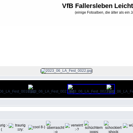
VfB Fallersleben Leicht
(einige Fotoalben, die älter als ein J
n-Fallersleben Sportfest
>
26. Sportfest am 3. Juni 2023
Datei 11/181