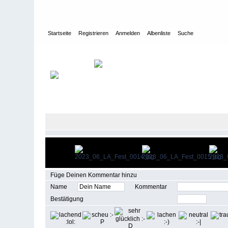
Startseite
Registrieren
Anmelden
Albenliste
Suche
Galerie
>
Leichtathletik-Veranstaltungen des VfB
>
Hoffmann-vo
Füge Deinen Kommentar hinzu
Name
Kommentar
Bestätigung